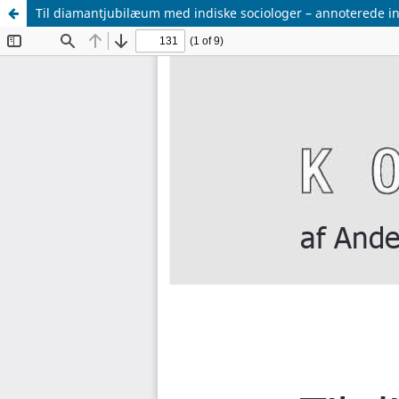
Til diamantjubilæum med indiske sociologer – annoterede ind