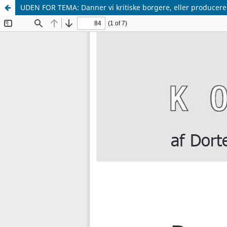
UDEN FOR TEMA: Danner vi kritiske borgere, eller producerer