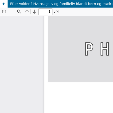
Efter volden? Hverdagsliv og familieliv blandt børn og mødre