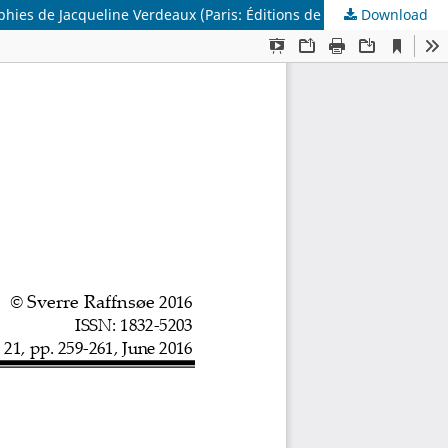
Download
Jean-Francois Bert and Elisabetta Basso (eds.), Foucault à Münsterlingen; À l’origine de l’Histoire de la folie, Avec des photographies de Jacqueline Verdeaux (Paris: Éditions de l’école des hautes études en sciences sociales, 2015)