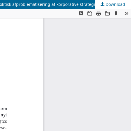
isk afproblematisering af korporative strategier og strukturer.
Download