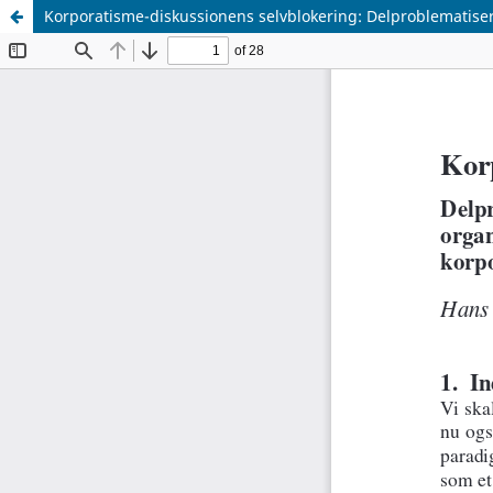
Korporatisme-diskussionens selvblokering: Delproblematiser