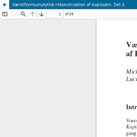
Værdiformsanalytisk rekonstruktion af Kapitalen. Del 3.