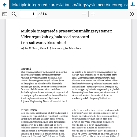
Multiple integrerede præstationsmålingssystemer: Videnregnskab og balanced scorecard i en softwarevirksomhed