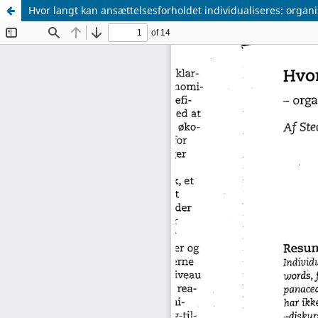
Hvor langt kan ansættelsesforholdet individualiseres: organi