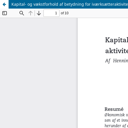
Kapital- og vækstforhold af betydning for iværksætteraktivite