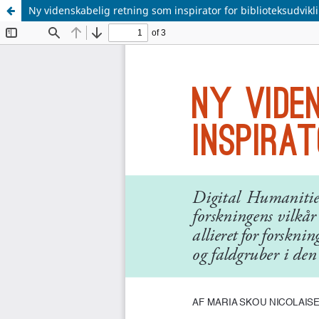
Ny videnskabelig retning som inspirator for biblioteksudvikl