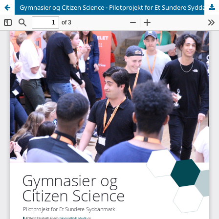
Gymnasier og Citizen Science - Pilotprojekt for Et Sundere Syddanmark