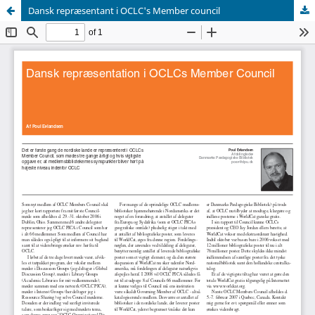
Dansk repræsentant i OCLC's Member council