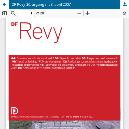
DF Revy 30. årgang nr. 3, april 2007