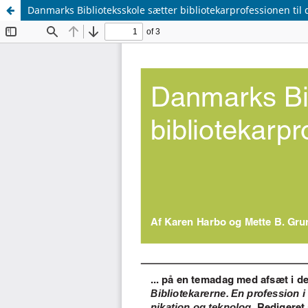
Danmarks Biblioteksskole sætter bibliotekarprofessionen til d