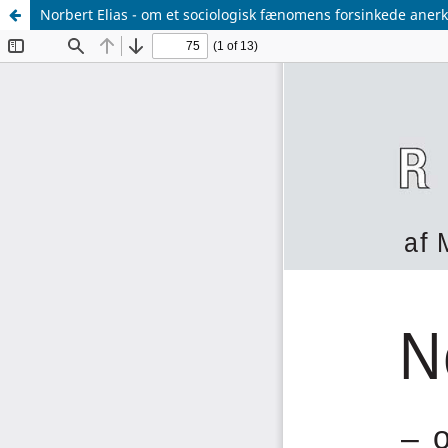
Norbert Elias - om et sociologisk fænomens forsinkede aner