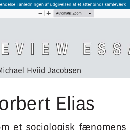
kendelse i anledningen af udgivelsen af et attenbinds samleværk