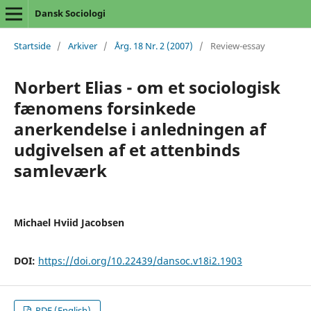
Dansk Sociologi
Startside
/
Arkiver
/
Årg. 18 Nr. 2 (2007)
/
Review-essay
Norbert Elias - om et sociologisk
fænomens forsinkede
anerkendelse i anledningen af
udgivelsen af et attenbinds
samleværk
Michael Hviid Jacobsen
DOI:
https://doi.org/10.22439/dansoc.v18i2.1903
PDF (English)