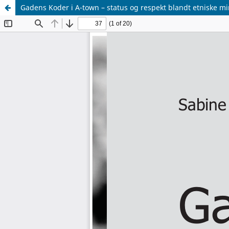
Gadens Koder i A-town – status og respekt blandt etniske mi