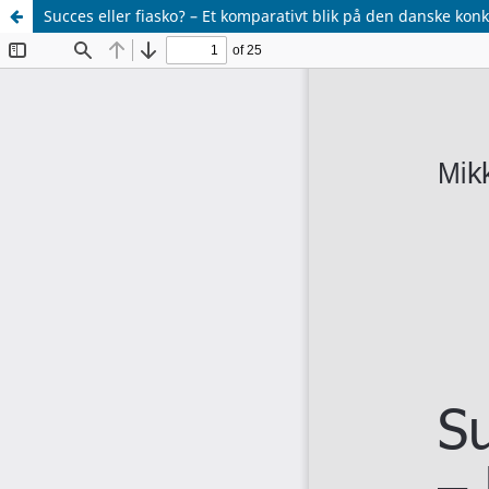
Succes eller fiasko? – Et komparativt blik på den danske kon