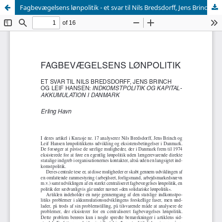
Fagbevægelsens lønpolitik - et svar til Nils Bredsdorff, Jens Brinch og Leif Hansen: Indkomstpolitik og kapitalakkumulation i Danmark