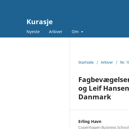
Kurasje
Nyeste
Arkiver
Om
Startside
/
Arkiver
/
Nr. 1
Fagbevægelsens 
og Leif Hansen
Danmark
Erling Havn
Copenhagen Business School