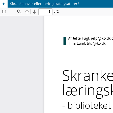
Skrankepaver eller læringskatalysatorer?