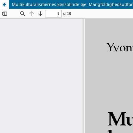
Multikulturalismernes kønsblinde øje. Mangfoldighedsudford