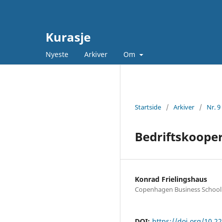
Kurasje
Nyeste
Arkiver
Om
Startside
/
Arkiver
/
Nr. 9
Bedriftskoope
Konrad Frielingshaus
Copenhagen Business School
DOI:
https://doi.org/10.