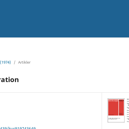
 (1974)
/
Artikler
ration
22439/kur919743649