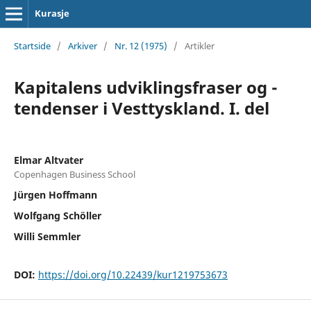
Kurasje
Startside
/
Arkiver
/
Nr. 12 (1975)
/
Artikler
Kapitalens udviklingsfraser og -
tendenser i Vesttyskland. I. del
Elmar Altvater
Copenhagen Business School
Jürgen Hoffmann
Wolfgang Schöller
Willi Semmler
DOI:
https://doi.org/10.22439/kur1219753673