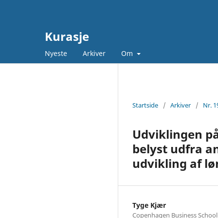
Kurasje
Nyeste
Arkiver
Om
Startside
/
Arkiver
/
Nr. 1
Udviklingen på 
belyst udfra a
udvikling af l
Tyge Kjær
Copenhagen Business School