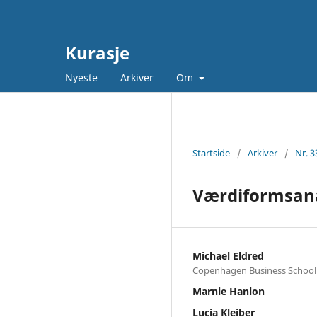
Kurasje
Nyeste
Arkiver
Om
Startside
/
Arkiver
/
Nr. 3
Værdiformsanal
Michael Eldred
Copenhagen Business School
Marnie Hanlon
Lucia Kleiber