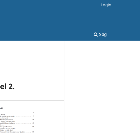
Login
Søg
l 2.