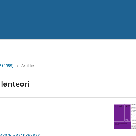
7 (1985)
/
Artikler
 lønteori
22439/kur3719853873