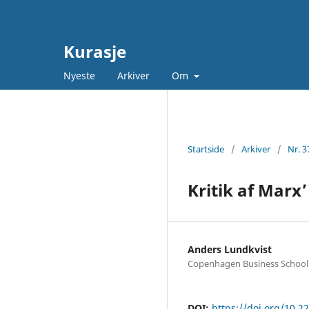
Kurasje
Nyeste
Arkiver
Om
Startside
/
Arkiver
/
Nr. 3
Kritik af Marx’
Anders Lundkvist
Copenhagen Business School
DOI:
https://doi.org/10.