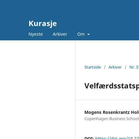
Kurasje
Nyeste
Arkiver
Om
Startside
/
Arkiver
/
Nr. 3
Velfærdsstatsp
Mogens Rosenkrantz Ho
Copenhagen Business School
DOI:
https://doi.org/10.