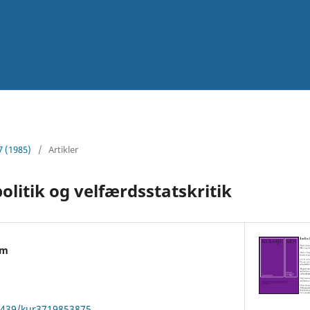
7 (1985)
/
Artikler
olitik og velfærdsstatskritik
lm
22439/kur3719853875