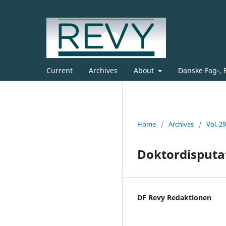
Current
Archives
About
Danske Fag-, 
Home
/
Archives
/
Vol. 2
Doktordisputat
DF Revy Redaktionen