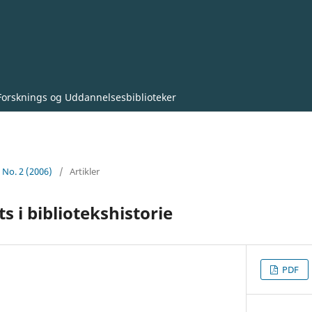
Forsknings og Uddannelsesbiblioteker
9 No. 2 (2006)
/
Artikler
s i bibliotekshistorie
PDF