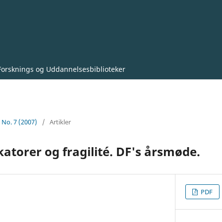
Forsknings og Uddannelsesbiblioteker
0 No. 7 (2007)
/
Artikler
katorer og fragilité. DF's årsmøde.
PDF