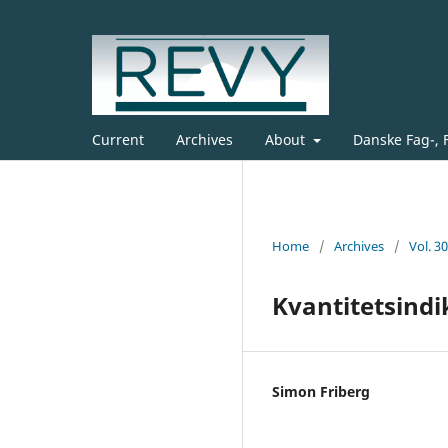
Current
Archives
About
Danske Fag-, 
Home
/
Archives
/
Vol. 3
Kvantitetsindi
Simon Friberg