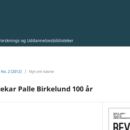
Forsknings og Uddannelsesbiblioteker
5 No. 2 (2012)
/
Nyt om navne
otekar Palle Birkelund 100 år