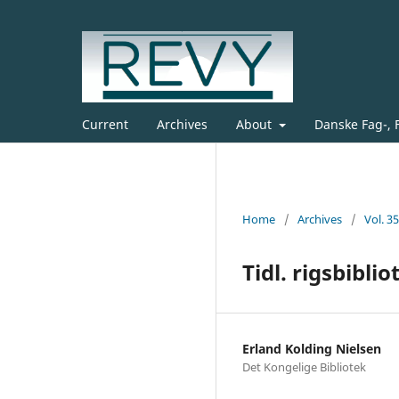
Current
Archives
About
Danske Fag-, 
Home
/
Archives
/
Vol. 3
Tidl. rigsbibli
Erland Kolding Nielsen
Det Kongelige Bibliotek