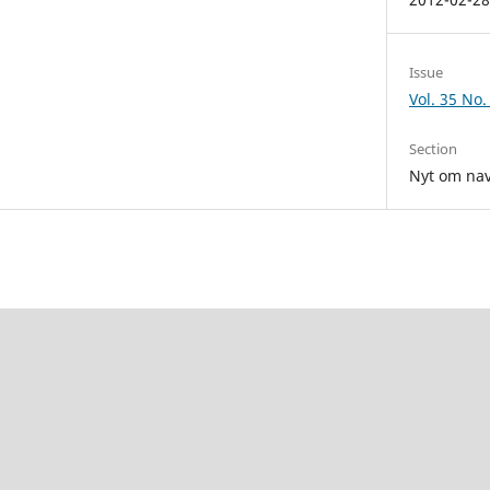
Issue
Vol. 35 No.
Section
Nyt om na