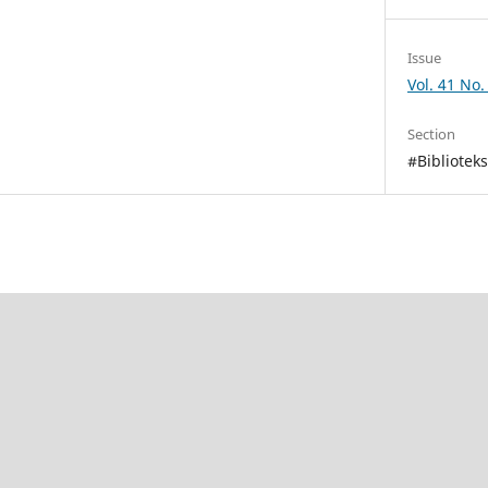
Issue
Vol. 41 No.
Section
#Biblioteks