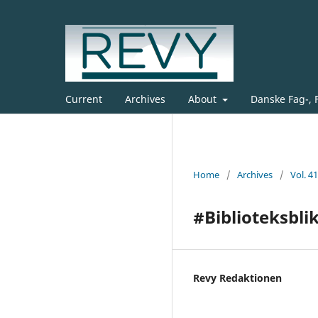
Current
Archives
About
Danske Fag-, 
Home
/
Archives
/
Vol. 4
#Biblioteksbli
Revy Redaktionen