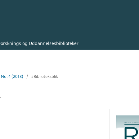
Forsknings og Uddannelsesbiblioteker
1 No. 4 (2018)
/
#Biblioteksblik
k