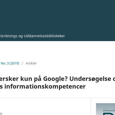
Forsknings og Uddannelsesbiblioteker
2 No. 3 (2019)
/
Artikler
jersker kun på Google? Undersøgelse
rs informationskompetencer
ek