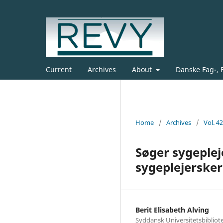
Current
Archives
About
Danske Fag-, 
Home
/
Archives
/
Vol. 4
Søger sygeple
sygeplejerske
Berit Elisabeth Alving
Syddansk Universitetsbibliot