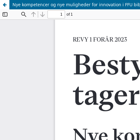
Nye kompetencer og nye muligheder for innovation i FFU bib