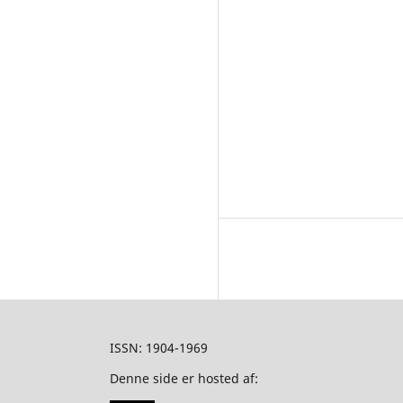
ISSN: 1904-1969
Denne side er hosted af: