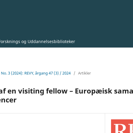
Forsknings og Uddannelsesbiblioteker
7 No. 3 (2024): REVY, årgang 47 (3) / 2024
/
Artikler
 af en visiting fellow – Europæisk sam
encer