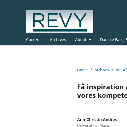
Current
Archives
About
Danske Fag-, 
Home
/
Archives
/
Vol. 4
Få inspiration
vores kompet
Ann-Christin Andres
University of Mainz