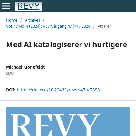
Home
/
Archives
/
Vol. 47 No. 4 (2024): REVY, årgang 47 (4) / 2024
/
Artikler
Med AI katalogiserer vi hurtigere
Michael Monefeldt
SDU
DOI:
https://doi.org/10.22439/revy.v47i4.7356