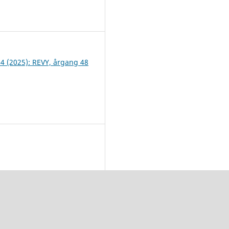
2
 4 (2025): REVY, årgang 48