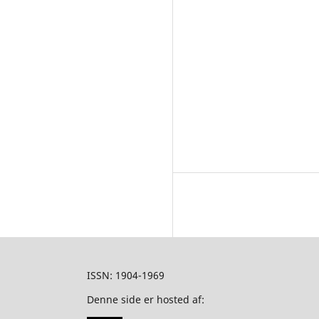
ISSN: 1904-1969
Denne side er hosted af: