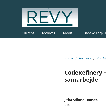
Current
Archives
About
Danske Fag-, 
Home
/
Archives
/
Vol. 4
CodeRefinery 
samarbejde
Jitka Stilund Hansen
DTU