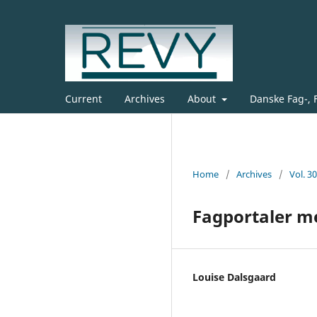
Current
Archives
About
Danske Fag-, 
Home
/
Archives
/
Vol. 3
Fagportaler m
Louise Dalsgaard