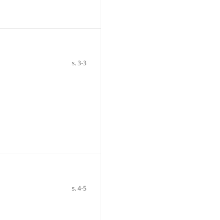
s. 3-3
s. 4-5