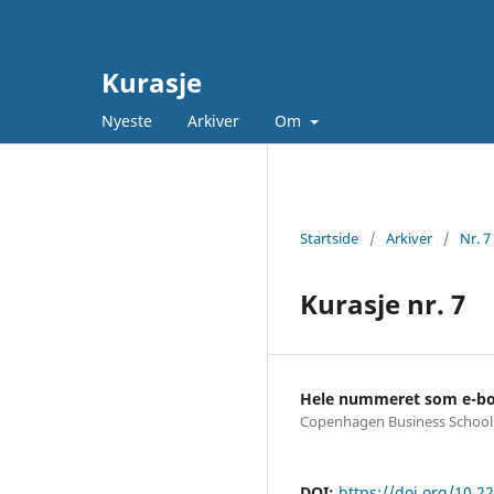
Kurasje
Nyeste
Arkiver
Om
Startside
/
Arkiver
/
Nr. 7
Kurasje nr. 7
Hele nummeret som e-b
Copenhagen Business School
DOI:
https://doi.org/10.