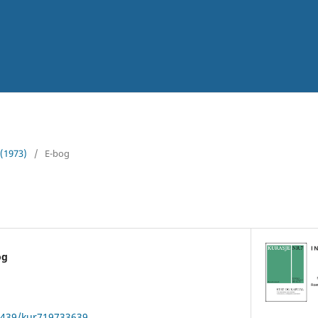
 (1973)
/
E-bog
og
22439/kur719733639