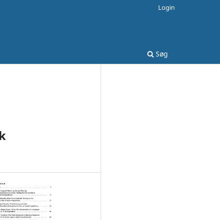
Login
Søg
sk