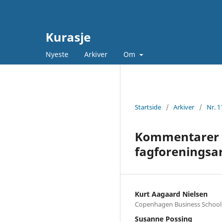
Kurasje
Nyeste
Arkiver
Om
Startside
/
Arkiver
/
Nr. 1
Kommentarer ti
fagforeningsa
Kurt Aagaard Nielsen
Copenhagen Business School
Susanne Possing