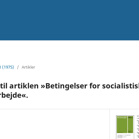
1 (1975)
/
Artikler
l artiklen »Betingelser for socialisti
rbejde«.