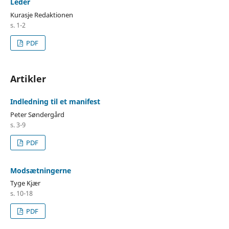
Leder
Kurasje Redaktionen
s. 1-2
PDF
Artikler
Indledning til et manifest
Peter Søndergård
s. 3-9
PDF
Modsætningerne
Tyge Kjær
s. 10-18
PDF