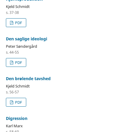
Kjeld Schmidt
s. 37-38
PDF
Den saglige ideologi
Peter Søndergård
s. 44-55
PDF
Den brølende tavshed
Kjeld Schmidt
s. 56-57
PDF
Digression
Karl Marx
s. 58-60