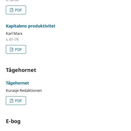
PDF
Kapitalens produktivitet
Karl Marx
s. 61-76
PDF
Tågehornet
Tågehornet
Kurasje Redaktionen
PDF
E-bog