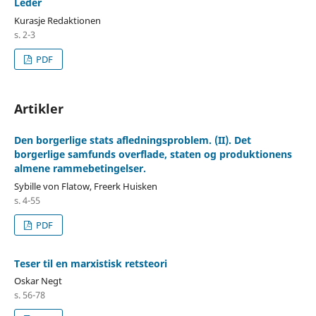
Leder
Kurasje Redaktionen
s. 2-3
PDF
Artikler
Den borgerlige stats afledningsproblem. (II). Det
borgerlige samfunds overflade, staten og produktionens
almene rammebetingelser.
Sybille von Flatow, Freerk Huisken
s. 4-55
PDF
Teser til en marxistisk retsteori
Oskar Negt
s. 56-78