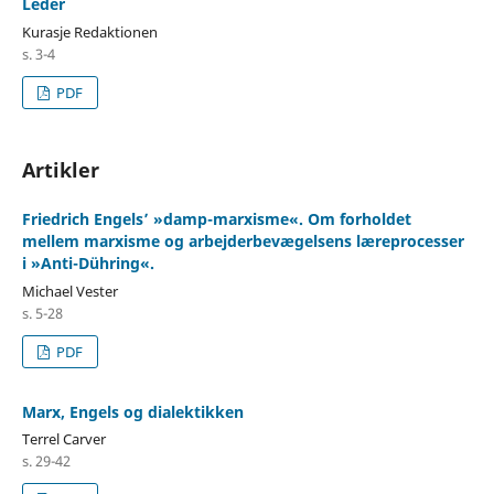
Leder
Kurasje Redaktionen
s. 3-4
PDF
Artikler
Friedrich Engels’ »damp-marxisme«. Om forholdet
mellem marxisme og arbejderbevægelsens læreprocesser
i »Anti-Dühring«.
Michael Vester
s. 5-28
PDF
Marx, Engels og dialektikken
Terrel Carver
s. 29-42