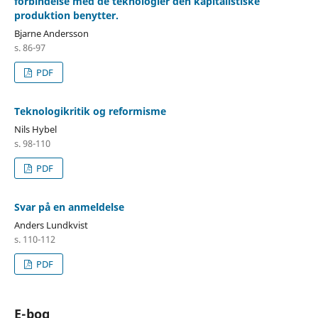
forbindelse med de teknologier den kapitalistiske
produktion benytter.
Bjarne Andersson
s. 86-97
PDF
Teknologikritik og reformisme
Nils Hybel
s. 98-110
PDF
Svar på en anmeldelse
Anders Lundkvist
s. 110-112
PDF
E-bog