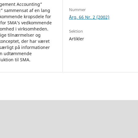
agement Accounting”
Nummer
ng” sammensat af en lang
edkommende kropsdele for
Årg. 66 Nr. 2 (2002)
og for SMA’s vedkommende
somhed i virksomheden.
Sektion
lige tilnærmelser og
Artikler
 konceptet, der har været
 særligt på informationer
e en udtømmende
uktion til SMA.