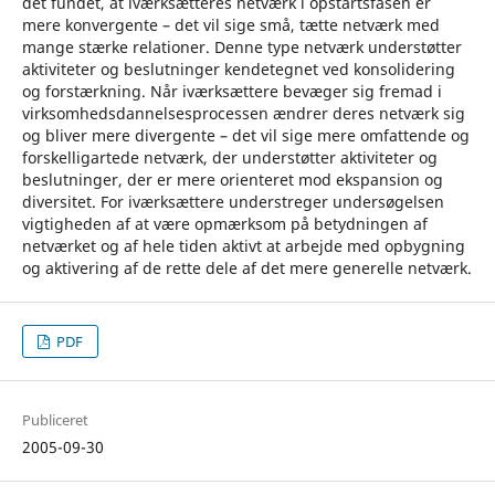
det fundet, at iværksætteres netværk i opstartsfasen er
mere konvergente – det vil sige små, tætte netværk med
mange stærke relationer. Denne type netværk understøtter
aktiviteter og beslutninger kendetegnet ved konsolidering
og forstærkning. Når iværksættere bevæger sig fremad i
virksomhedsdannelsesprocessen ændrer deres netværk sig
og bliver mere divergente – det vil sige mere omfattende og
forskelligartede netværk, der understøtter aktiviteter og
beslutninger, der er mere orienteret mod ekspansion og
diversitet. For iværksættere understreger undersøgelsen
vigtigheden af at være opmærksom på betydningen af
netværket og af hele tiden aktivt at arbejde med opbygning
og aktivering af de rette dele af det mere generelle netværk.
PDF
Publiceret
2005-09-30