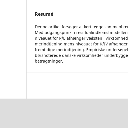
Resumé
Denne artikel forsøger at kortlægge sammenhæ
Med udgangspunkt i residualindkomstmodellen er
niveauet for P/E afhænger væksten i virksomhed
merindtjening mens niveauet for K/IV afhænger 
fremtidige merindtjening. Empiriske undersøg
børsnoterede danske virksomheder underbygger
betragtninger.