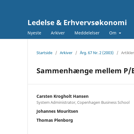
Ledelse & Erhvervsøkonomi
Nyeste
Arkiver
Meddelelser
Om
Startside
/
Arkiver
/
Årg. 67 Nr. 2 (2003)
/
Artikler
Sammenhænge mellem P/E og
Carsten Krogholt Hansen
System Administrator, Copenhagen Business School
Johannes Mouritsen
Thomas Plenborg