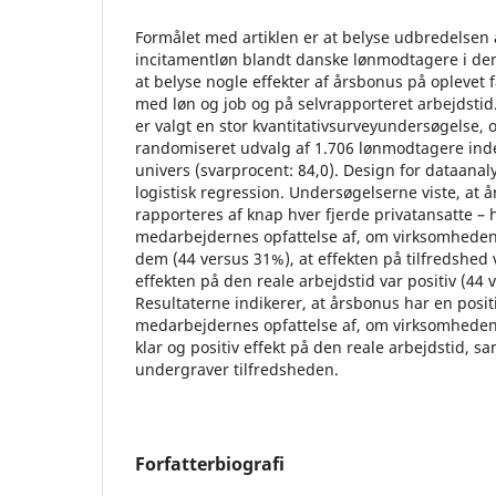
Formålet med artiklen er at belyse udbredelsen
incitamentløn blandt danske lønmodtagere i den
at belyse nogle effekter af årsbonus på oplevet f
med løn og job og på selvrapporteret arbejdsti
er valgt en stor kvantitativsurveyundersøgelse, 
randomiseret udvalg af 1.706 lønmodtagere ind
univers (svarprocent: 84,0). Design for dataanaly
logistisk regression. Undersøgelserne viste, at 
rapporteres af knap hver fjerde privatansatte – h
medarbejdernes opfattelse af, om virksomheden 
dem (44 versus 31%), at effekten på tilfredshed 
effekten på den reale arbejdstid var positiv (44
Resultaterne indikerer, at årsbonus har en positi
medarbejdernes opfattelse af, om virksomheden 
klar og positiv effekt på den reale arbejdstid, sa
undergraver tilfredsheden.
Forfatterbiografi