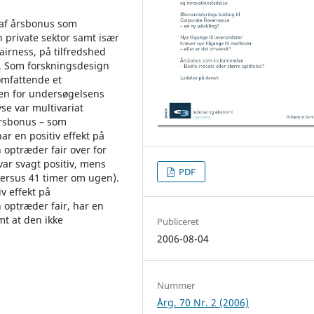
 af årsbonus som
 private sektor samt især
airness, på tilfredshed
d. Som forskningsdesign
omfattende et
en for undersøgelsens
se var multivariat
årsbonus – som
ar en positiv effekt på
optræder fair over for
var svagt positiv, mens
PDF
 versus 41 timer om ugen).
v effekt på
optræder fair, har en
mt at den ikke
Publiceret
2006-08-04
Nummer
Årg. 70 Nr. 2 (2006)