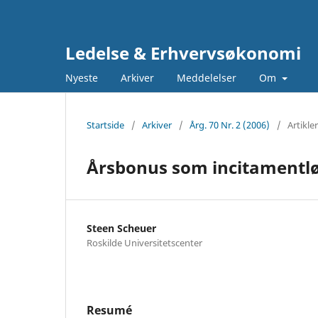
Ledelse & Erhvervsøkonomi
Nyeste
Arkiver
Meddelelser
Om
Startside
/
Arkiver
/
Årg. 70 Nr. 2 (2006)
/
Artikler
Årsbonus som incitamentløn:
Steen Scheuer
Roskilde Universitetscenter
Resumé