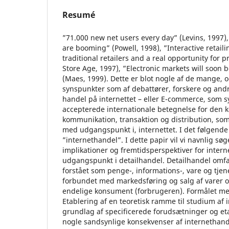
Resumé
”71.000 new net users every day” (Levins, 1997
are booming” (Powell, 1998), ”Interactive retailin
traditional retailers and a real opportunity for 
Store Age, 1997), ”Electronic markets will soon
(Maes, 1999). Dette er blot nogle af de mange, o
synspunkter som af debattører, forskere og andre
handel på internettet – eller E-commerce, som 
accepterede internationale betegnelse for den 
kommunikation, transaktion og distribution, som 
med udgangspunkt i, internettet. I det følgend
”internethandel”. I dette papir vil vi navnlig søg
implikationer og fremtidsperspektiver for inte
udgangspunkt i detailhandel. Detailhandel omfatt
forstået som penge-, informations-, vare og tje
forbundet med markedsføring og salg af varer og
endelige konsument (forbrugeren). Formålet med
Etablering af en teoretisk ramme til studium af 
grundlag af specificerede forudsætninger og eta
nogle sandsynlige konsekvenser af internethan