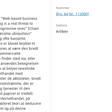
Nummer
Årg. 64 Nr. 1 (2000)
), ”Web-based business
g is a real threat to
Sektion
progressive ones” (Chain
Artikler
 become ubiquitous”
g ofte bastante,
 er blevet knyttet til
synes at være den bredt
kommercielle
finder sted via, eller
e anvendes betegnelsen
e at belyse teoretiske
rnethandel med
er de aktiviteter, bredt
nestestrømme, der er
 tjenester til den
 papiret er tredelt:
internethandel, på
bleret teori at deducere
del og på denne