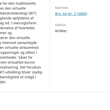
 for den traditionelle
Nummer
es den virtuelle
ationsteknologi (IKT)
Årg. 64 Nr. 2 (2000)
glende opfyldelse af
g tid. I oversigtsform
Sektion
krivelse af hvorledes
Artikler
ormer og
rer den virtuelle
 intensivt samarbejde
en virtuelle virksomhed
rupperinger og oftest i
ksomheder. Såvel for
nem virtualitet kunne
vrealisering. Det forudses
KT-udvikling bliver stadig
dvendighed vil indgå i
det.