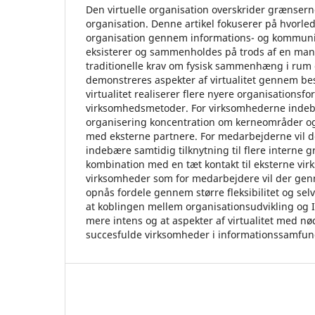
Den virtuelle organisation overskrider grænserne
organisation. Denne artikel fokuserer på hvorled
organisation gennem informations- og kommunik
eksisterer og sammenholdes på trods af en man
traditionelle krav om fysisk sammenhæng i rum o
demonstreres aspekter af virtualitet gennem bes
virtualitet realiserer flere nyere organisationsf
virksomhedsmetoder. For virksomhederne indebæ
organisering koncentration om kerneområder og
med eksterne partnere. For medarbejderne vil d
indebære samtidig tilknytning til flere interne g
kombination med en tæt kontakt til eksterne vir
virksomheder som for medarbejdere vil der gen
opnås fordele gennem større fleksibilitet og sel
at koblingen mellem organisationsudvikling og I
mere intens og at aspekter af virtualitet med nø
succesfulde virksomheder i informationssamfun